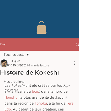
Post
Tous les posts
Hugues
Tous les posts
28 mars 2021
2 min de lecture
Histoire de Kokeshi
Évènements
Mes créations
Les 
kokeshi
 ont été créées par les 
kiji-
Info Vente
shi
 (artisans du 
bois
) dans le nord de 
Honshū
 (la plus grande île du Japon), 
dans la région de 
Tōhoku
, à la fin de l'
ère 
Edo
. Au début de leur création, ces 