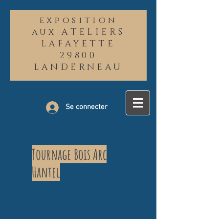
exposition
aux ATELIERS
LAFAYETTE
29800
LANDERNEAU
Se connecter
Tournage Bois Arc
Hantel