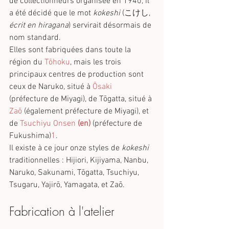
de collectionneurs organisée en 1940, il 
a été décidé que le mot 
kokeshi
 (こけし, 
écrit en hiragana
) servirait désormais de 
nom standard.
Elles sont fabriquées dans toute la 
région du 
Tōhoku
, mais les trois 
principaux centres de production sont 
ceux de Naruko, situé à 
Ōsaki
(préfecture de Miyagi), de Tōgatta, situé à 
Zaō
 (également préfecture de Miyagi), et 
de 
Tsuchiyu Onsen
(en)
 (préfecture de 
Fukushima)
1
.
Il existe à ce jour onze styles de 
kokeshi
traditionnelles : Hijiori, Kijiyama, Nanbu, 
Naruko, Sakunami, Tōgatta, Tsuchiyu, 
Tsugaru, Yajirō, Yamagata, et Zaō.
Fabrication à l'atelier 