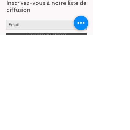
Inscrivez-vous à notre liste de
diffusion
S`abonner maintenant
© 2023 Tournage Bois
Arc Hantel - Bouché.H
Brest -Bretagne -
France
Tourneur | Tournage
Bois Arc Hantel |
France | tourneur sur
bois| sculpteur | artiste |
tournage bois | Brest |
Bretagne | France