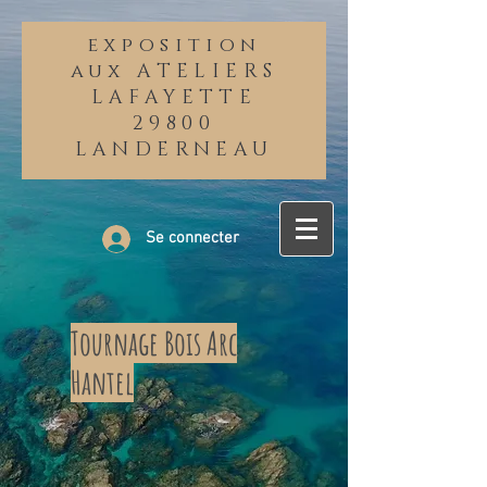
exposition
aux ATELIERS
LAFAYETTE
29800
LANDERNEAU
Se connecter
Tournage Bois Arc
Hantel